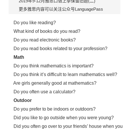
2019年9-12月雅思口语上季保留旧题(二)
更多雅思内容可以关注公众号LanguagePass
Do you like reading?
What kind of books do you read?
Do you read electronic books?
Do you read books related to your profession?
Math
Do you think mathematics is important?
Do you think it’s difficult to learn mathematics well?
Are girls generally good at mathematics?
Do you often use a calculator?
Outdoor
Do you prefer to be indoors or outdoors?
Did you like to go outside when you were young?
Did you often go over to your friends’ house when you