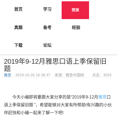
首页
学习
预测
真题
备考
经验
>
首页
预测
下载
论坛
2019年9-12月雅思口语上季保留旧
题
雅思
2019-10-26 16:38:37 来源：雅思中国网 点击：
3024
今天小编即将要跟大家分享的是“2019年9-12月
雅思
口
语上季保留旧题 ”，希望能够对大家有所帮助!有兴趣的小伙
伴赶快和小编一起来了解一下吧!